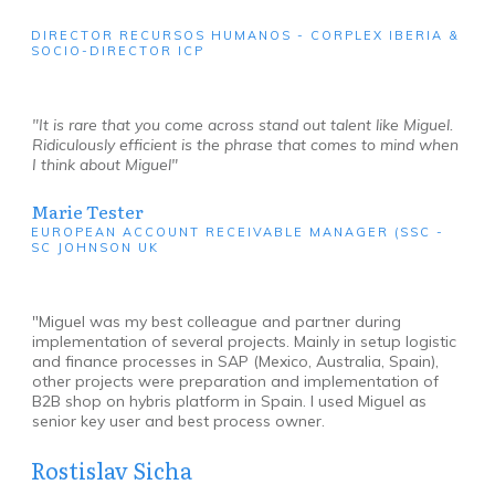
DIRECTOR RECURSOS HUMANOS - CORPLEX IBERIA &
SOCIO-DIRECTOR ICP
"It is rare that you come across stand out talent like Miguel.
Ridiculously efficient is the phrase that comes to mind when
I think about Miguel"
Marie Tester
EUROPEAN ACCOUNT RECEIVABLE MANAGER (SSC -
SC JOHNSON UK
"Miguel was my best colleague and partner during
implementation of several projects. Mainly in setup logistic
and finance processes in SAP (Mexico, Australia, Spain),
other projects were preparation and implementation of
B2B shop on hybris platform in Spain. I used Miguel as
senior key user and best process owner.
Rostislav Sicha