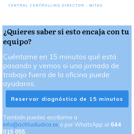
CENTRAL CONTROLLING DIRECTOR - MITAS
¿Quieres saber si esto encaja con tu
equipo?
Cuéntame en 15 minutos qué está
pasando y vemos si una jornada de
trabajo fuera de la oficina puede
ayudaros.
Reservar diagnóstico de 15 minutos
También puedes escribirme a
info@actitudludica.es
o por WhatsApp al
644
015 055
.